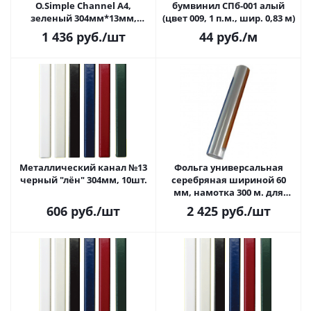
O.Simple Channel А4,
бумвинил СПб-001 алый
зеленый 304мм*13мм,
(цвет 009, 1 п.м., шир. 0,83 м)
25шт.
1 436
руб.
/шт
44
руб.
/м
Металлический канал №13
Фольга универсальная
черный "лён" 304мм, 10шт.
серебряная шириной 60
мм, намотка 300 м. для
фольгиратора Foil Print,
606
руб.
/шт
2 425
руб.
/шт
уценка