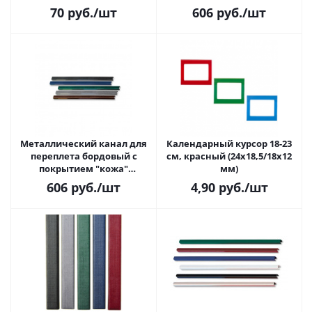
304мм*16мм, 10 шт.
70
руб.
/шт
606
руб.
/шт
Металлический канал для
Календарный курсор 18-23
переплета бордовый с
см, красный (24х18,5/18х12
покрытием "кожа"
мм)
304мм*20мм, 10шт.
606
руб.
/шт
4,90
руб.
/шт