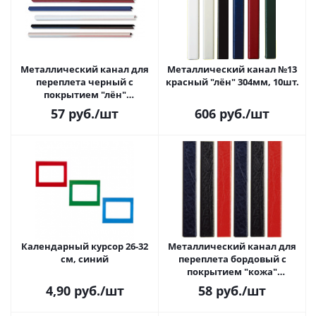
Металлический канал для
Металлический канал №13
переплета черный с
красный "лён" 304мм, 10шт.
покрытием "лён"
304мм*32мм, 1 шт.
57
руб.
/шт
606
руб.
/шт
Календарный курсор 26-32
Металлический канал для
см, синий
переплета бордовый с
покрытием "кожа"
304мм*13мм
4,90
руб.
/шт
58
руб.
/шт