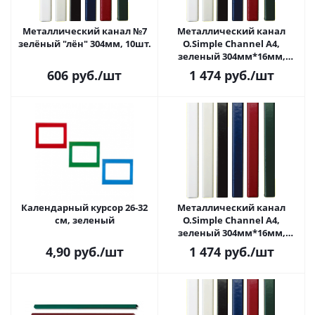
Металлический канал №7
Металлический канал
зелёный "лён" 304мм, 10шт.
O.Simple Channel А4,
зеленый 304мм*16мм,
25шт.
606
руб.
/шт
1 474
руб.
/шт
Календарный курсор 26-32
Металлический канал
см, зеленый
O.Simple Channel А4,
зеленый 304мм*16мм,
25шт.
4,90
руб.
/шт
1 474
руб.
/шт