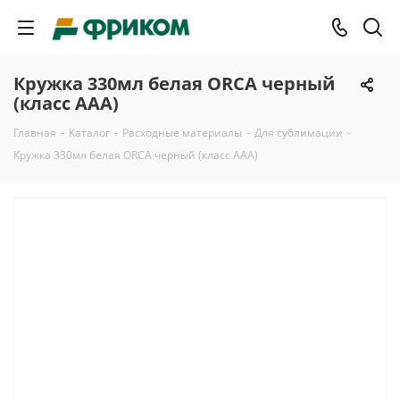
Кружка 330мл белая ORCA черный
(класс ААА)
Главная
-
Каталог
-
Расходные материалы
-
Для сублимации
-
Кружка 330мл белая ORCA черный (класс ААА)