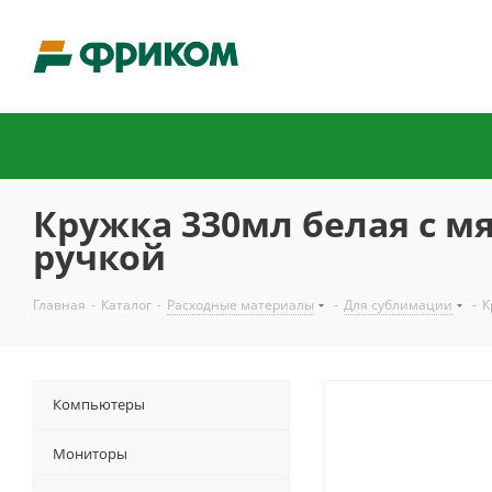
Кружка 330мл белая с м
ручкой
Главная
-
Каталог
-
Расходные материалы
-
Для сублимации
-
К
Компьютеры
Мониторы