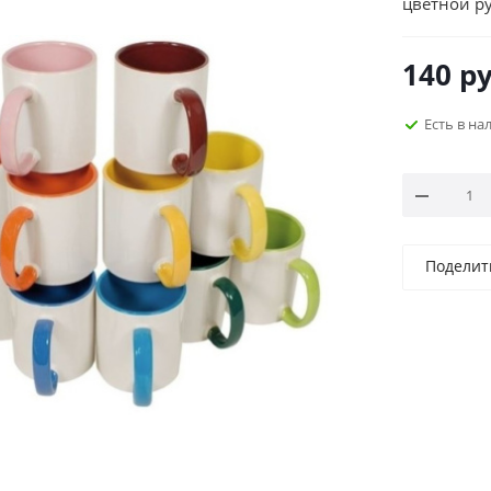
цветной р
140
ру
Есть в н
Поделит