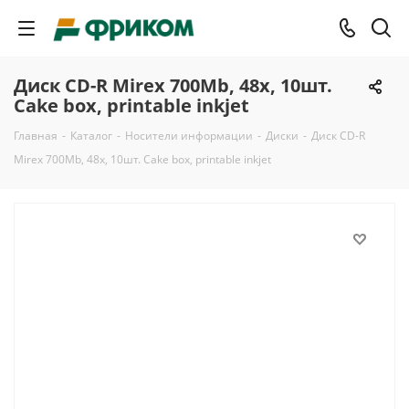
Диск CD-R Mirex 700Mb, 48x, 10шт.
Cake box, printable inkjet
Главная
-
Каталог
-
Носители информации
-
Диски
-
Диск CD-R
Mirex 700Mb, 48x, 10шт. Cake box, printable inkjet