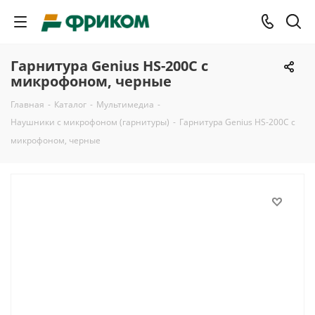
Гарнитура Genius HS-200С с
микрофоном, черные
Главная
-
Каталог
-
Мультимедиа
-
Наушники с микрофоном (гарнитуры)
-
Гарнитура Genius HS-200С с
микрофоном, черные