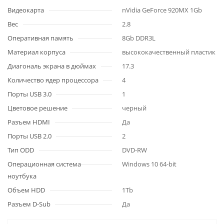
Видеокарта
nVidia GeForce 920MX 1Gb
Вес
2.8
Оперативная память
8Gb DDR3L
Материал корпуса
высококачественный пластик
Диагональ экрана в дюймах
17.3
Количество ядер процессора
4
Порты USB 3.0
1
Цветовое решение
черный
Разъем HDMI
Да
Порты USB 2.0
2
Тип ODD
DVD-RW
Операционная система
Windows 10 64-bit
ноутбука
Объем HDD
1Tb
Разъем D-Sub
Да