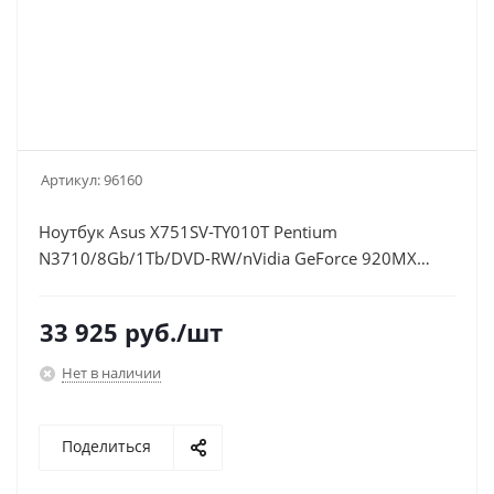
Артикул:
96160
Ноутбук Asus X751SV-TY010T Pentium
N3710/8Gb/1Tb/DVD-RW/nVidia GeForce 920MX
1Gb/17.3"/HD+ (1600x900)/Windows 10
64/black/WiFi/BT/Cam/2600mAh
33 925
руб.
/шт
Нет в наличии
Поделиться