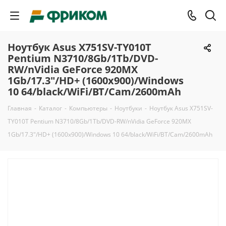
Ноутбук Asus X751SV-TY010T
Pentium N3710/8Gb/1Tb/DVD-
RW/nVidia GeForce 920MX
1Gb/17.3"/HD+ (1600x900)/Windows
10 64/black/WiFi/BT/Cam/2600mAh
Главная
-
Каталог
-
Компьютеры
-
Ноутбуки
-
Ноутбук Asus X751SV-
TY010T Pentium N3710/8Gb/1Tb/DVD-RW/nVidia GeForce 920MX
1Gb/17.3"/HD+ (1600x900)/Windows 10 64/black/WiFi/BT/Cam/2600mAh