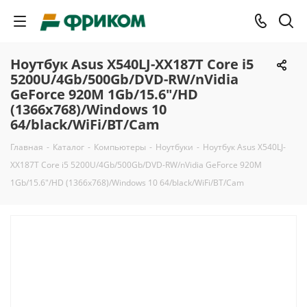
Ноутбук Asus X540LJ-XX187T Core i5
5200U/4Gb/500Gb/DVD-RW/nVidia
GeForce 920M 1Gb/15.6"/HD
(1366x768)/Windows 10
64/black/WiFi/BT/Cam
Главная
-
Каталог
-
Компьютеры
-
Ноутбуки
-
Ноутбук Asus X540LJ-
XX187T Core i5 5200U/4Gb/500Gb/DVD-RW/nVidia GeForce 920M
1Gb/15.6"/HD (1366x768)/Windows 10 64/black/WiFi/BT/Cam