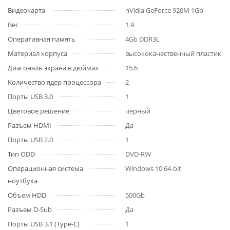
Видеокарта
nVidia GeForce 920M 1Gb
Вес
1.9
Оперативная память
4Gb DDR3L
Материал корпуса
высококачественный пластик
Диагональ экрана в дюймах
15.6
Количество ядер процессора
2
Порты USB 3.0
1
Цветовое решение
черный
Разъем HDMI
Да
Порты USB 2.0
1
Тип ODD
DVD-RW
Операционная система
Windows 10 64-bit
ноутбука
Объем HDD
500Gb
Разъем D-Sub
Да
Порты USB 3.1 (Type-C)
1