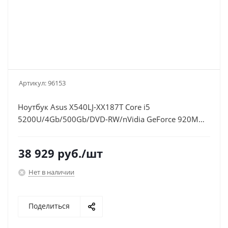
Артикул:
96153
Ноутбук Asus X540LJ-XX187T Core i5
5200U/4Gb/500Gb/DVD-RW/nVidia GeForce 920M
1Gb/15.6"/HD (1366x768)/Windows 10
64/black/WiFi/BT/Cam
38 929
руб.
/шт
Нет в наличии
Поделиться