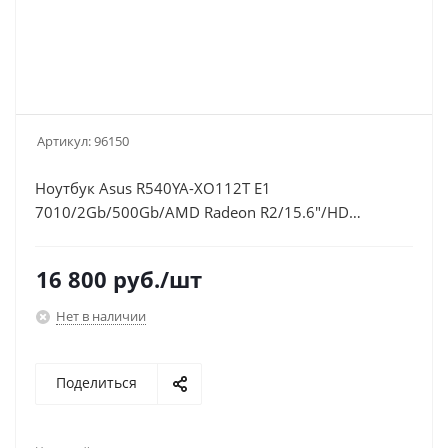
Артикул:
96150
Ноутбук Asus R540YA-XO112T E1
7010/2Gb/500Gb/AMD Radeon R2/15.6"/HD
(1366x768)/Windows 10 64/black/WiFi/BT/Cam
16 800
руб.
/шт
Нет в наличии
Поделиться