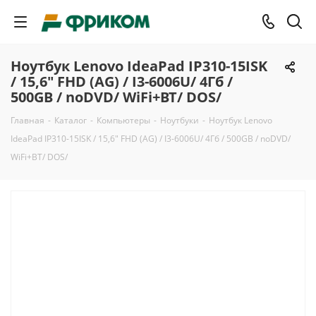
Ноутбук Lenovo IdeaPad IP310-15ISK
/ 15,6" FHD (AG) / I3-6006U/ 4Гб /
500GB / noDVD/ WiFi+BT/ DOS/
Главная
-
Каталог
-
Компьютеры
-
Ноутбуки
-
Ноутбук Lenovo
IdeaPad IP310-15ISK / 15,6" FHD (AG) / I3-6006U/ 4Гб / 500GB / noDVD/
WiFi+BT/ DOS/