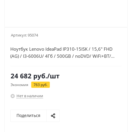
Артикул:
95074
Ноутбук Lenovo IdeaPad IP310-15ISK / 15,6" FHD
(AG) / I3-6006U/ 4Гб / 500GB / noDVD/ WiFi+BT/
DOS/
24 682
руб.
/шт
Экономия
763
руб.
Нет в наличии
Поделиться