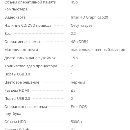
Объем оперативной памяти
4Gb
компьютера
Видеокарта
Intel HD Graphics 520
Наличие CD/DVD привода
Отсутствует
Вес
2.2
Оперативная память
4Gb DDR4
Материал корпуса
высококачественный пластик
Диагональ экрана в дюймах
15.6
Количество ядер процессора
2
Порты USB 3.0
1
Цветовое решение
черный
Разъем HDMI
Да
Порты USB 2.0
2
Операционная система
Free DOS
ноутбука
Объем HDD
500Gb
Разъем D-Sub
Да