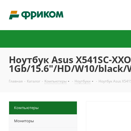
Ноутбук Asus X541SC-XX
1Gb/15.6"/HD/W10/black/
Главная
-
Каталог
-
Компьютеры
-
Ноутбуки
-
Ноутбук Asus X541
Компьютеры
Мониторы