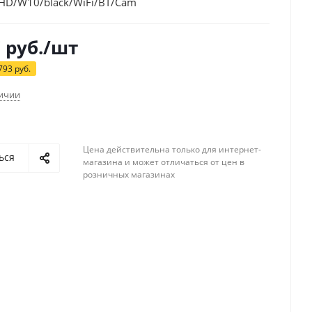
/HD/W10/black/WiFi/BT/Cam
7
руб.
/шт
793
руб.
личии
Цена действительна только для интернет-
ься
магазина и может отличаться от цен в
розничных магазинах