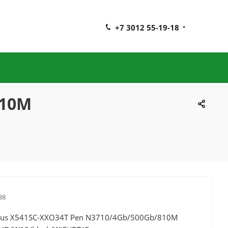
+7 3012 55-19-18
810M
88
sus X541SC-XXO34T Pen N3710/4Gb/500Gb/810M