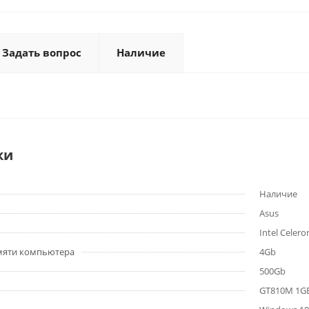
Задать вопрос
Наличие
ки
Наличие
Asus
Intel Celer
мяти компьютера
4Gb
500Gb
GT810M 1G