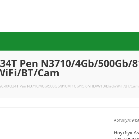
O34T Pen N3710/4Gb/500Gb/
WiFi/BT/Cam
SC-XXO34T Pen N3710/4Gb/500Gb/810M 1Gb/15.6"/HD/W10/black/WiFi/BT/Cam
Артикул:
945
Ноутбук A