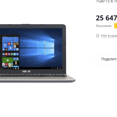
1Gb/15.6"
25 64
Экономия
Нет в на
Поделит