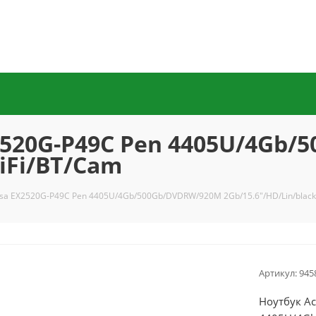
X2520G-P49C Pen 4405U/4Gb
iFi/BT/Cam
nsa EX2520G-P49C Pen 4405U/4Gb/500Gb/DVDRW/920M 2Gb/15.6"/HD/Lin/black
Артикул:
945
Ноутбук Ac