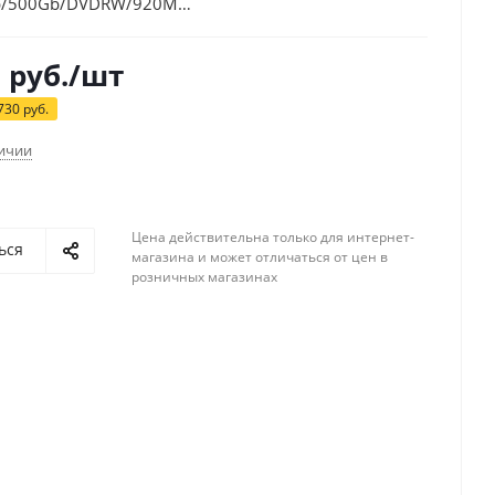
b/500Gb/DVDRW/920M
HD/Lin/black/WiFi/BT/Cam
0
руб.
/шт
730
руб.
личии
Цена действительна только для интернет-
ься
магазина и может отличаться от цен в
розничных магазинах