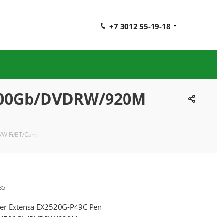
+7 3012 55-19-18
/500Gb/DVDRW/920M
/WiFi/BT/Cam
85
er Extensa EX2520G-P49C Pen