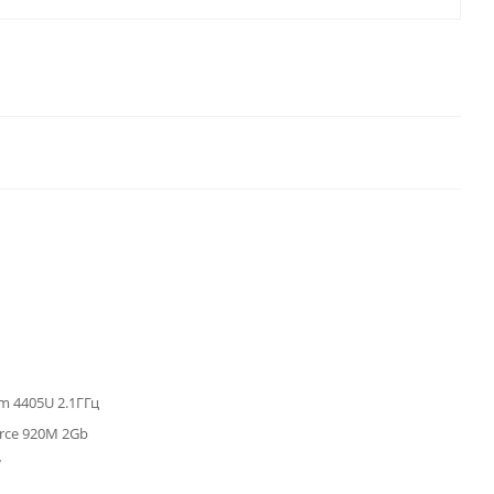
um 4405U 2.1ГГц
orce 920M 2Gb
W