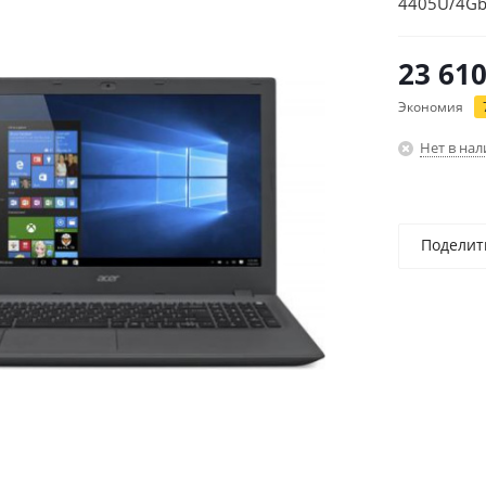
4405U/4G
2Gb/15.6"/
23 61
Экономия
Нет в на
Поделит