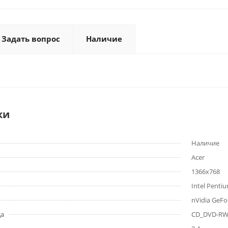
Задать вопрос
Наличие
ки
Наличие
Acer
1366x768
Intel Penti
nVidia GeF
да
CD_DVD-R