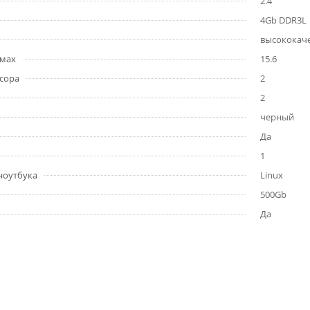
2.4
4Gb DDR3L
высококаче
ймах
15.6
сора
2
2
черный
Да
1
ноутбука
Linux
500Gb
Да