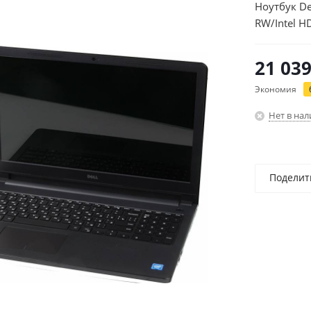
Ноутбук De
RW/Intel H
64/black/
21 03
Экономия
Нет в на
Поделит