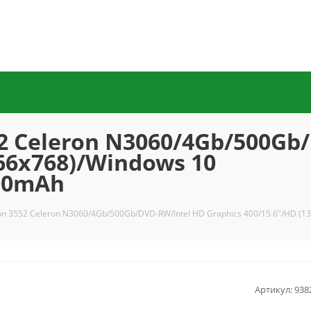
52 Celeron N3060/4Gb/500Gb
366x768)/Windows 10
700mAh
iron 3552 Celeron N3060/4Gb/500Gb/DVD-RW/Intel HD Graphics 400/15.6"/HD (
Артикул:
938