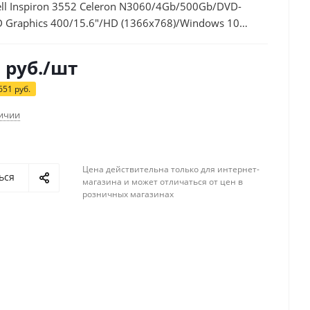
ll Inspiron 3552 Celeron N3060/4Gb/500Gb/DVD-
D Graphics 400/15.6"/HD (1366x768)/Windows 10
WiFi/BT/Cam/2700mAh
9
руб.
/шт
651
руб.
личии
Цена действительна только для интернет-
ься
магазина и может отличаться от цен в
розничных магазинах