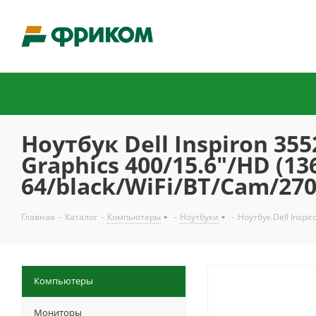
Ноутбук Dell Inspiron 35
Graphics 400/15.6"/HD (1
64/black/WiFi/BT/Cam/2
Главная
-
Каталог
-
Компьютеры
-
Ноутбуки
-
Ноутбук Dell Insp
Компьютеры
Мониторы