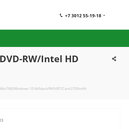
+7 3012 55-19-18
/DVD-RW/Intel HD
1366x768)/Windows 10 64/black/WiFi/BT/Cam/2700mAh
23