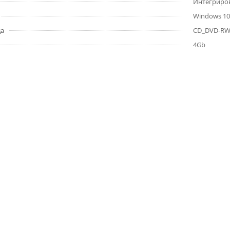
Интегриро
Windows 10
да
CD_DVD-R
4Gb