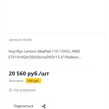
Артикул:
93238
Ноутбук Lenovo IdeaPad 110-15ACL AMD
E7010/4Gb/500Gb/noDVD/15.6"/Radeon
R2/Win10/Cam//BT/WiFi/black (80TJ004GRK)
20 560
руб.
/шт
Экономия
636
руб.
Нет в наличии
Поделиться