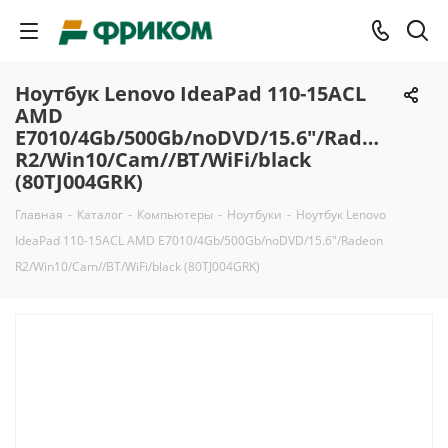
Ноутбук Lenovo IdeaPad 110-15ACL
AMD
E7010/4Gb/500Gb/noDVD/15.6"/Radeon
R2/Win10/Cam//BT/WiFi/black
(80TJ004GRK)
Главная
-
Каталог
-
Компьютеры
-
Ноутбуки
-
Ноутбук Lenovo
IdeaPad 110-15ACL AMD E7010/4Gb/500Gb/noDVD/15.6"/Radeon
R2/Win10/Cam//BT/WiFi/black (80TJ004GRK)