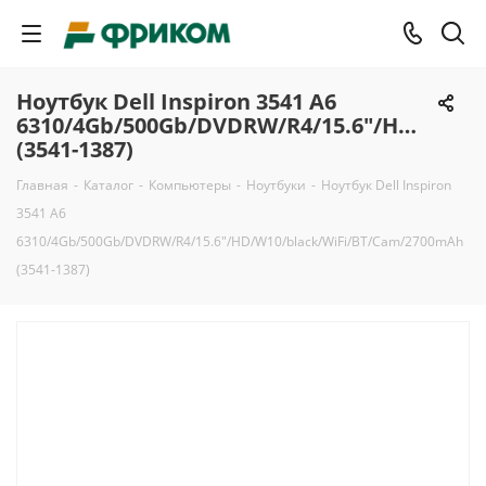
Ноутбук Dell Inspiron 3541 A6
6310/4Gb/500Gb/DVDRW/R4/15.6"/HD/W10/
(3541-1387)
Главная
-
Каталог
-
Компьютеры
-
Ноутбуки
-
Ноутбук Dell Inspiron
3541 A6
6310/4Gb/500Gb/DVDRW/R4/15.6"/HD/W10/black/WiFi/BT/Cam/2700mAh
(3541-1387)