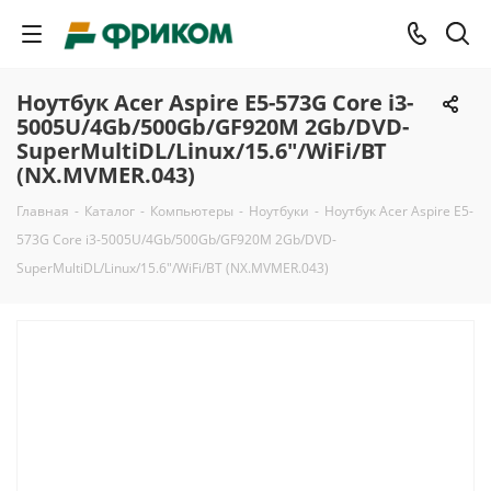
Ноутбук Acer Aspire E5-573G Core i3-
5005U/4Gb/500Gb/GF920M 2Gb/DVD-
SuperMultiDL/Linux/15.6"/WiFi/BT
(NX.MVMER.043)
Главная
-
Каталог
-
Компьютеры
-
Ноутбуки
-
Ноутбук Acer Aspire E5-
573G Core i3-5005U/4Gb/500Gb/GF920M 2Gb/DVD-
SuperMultiDL/Linux/15.6"/WiFi/BT (NX.MVMER.043)