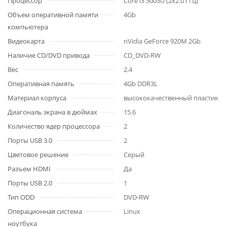
Процессор
Core i3 5005U (2x2.0 ГГц)
Объем оперативной памяти
4Gb
компьютера
Видеокарта
nVidia GeForce 920M 2Gb
Наличие CD/DVD привода
CD_DVD-RW
Вес
2.4
Оперативная память
4Gb DDR3L
Материал корпуса
высококачественный пластик
Диагональ экрана в дюймах
15.6
Количество ядер процессора
2
Порты USB 3.0
2
Цветовое решение
Серый
Разъем HDMI
Да
Порты USB 2.0
1
Тип ODD
DVD-RW
Операционная система
Linux
ноутбука