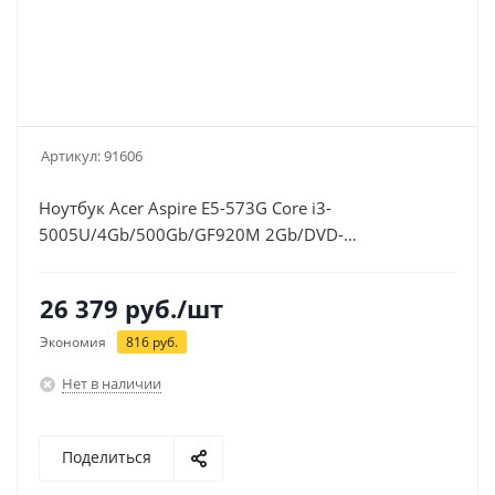
Артикул:
91606
Ноутбук Acer Aspire E5-573G Core i3-
5005U/4Gb/500Gb/GF920M 2Gb/DVD-
SuperMultiDL/Linux/15.6"/WiFi/BT (NX.MVMER.043)
26 379
руб.
/шт
Экономия
816
руб.
Нет в наличии
Поделиться