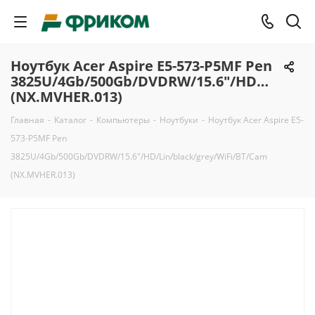
Ноутбук Acer Aspire E5-573-P5MF Pen
3825U/4Gb/500Gb/DVDRW/15.6"/HD/Lin/bla
(NX.MVHER.013)
Главная
-
Каталог
-
Компьютеры
-
Ноутбуки
-
Ноутбук Acer Aspire E5-
573-P5MF Pen
3825U/4Gb/500Gb/DVDRW/15.6"/HD/Lin/black/grey/WiFi/BT/Cam
(NX.MVHER.013)