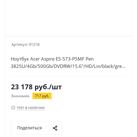
Артикул:
91218
Ноутбук Acer Aspire E5-573-P5MF Pen
3825U/4Gb/500Gb/DVDRW/15.6"/HD/Lin/black/grey/WiFi
(NX.MVHER.013)
23 178
руб.
/шт
Экономия
717
руб.
Нет в наличии
Поделиться