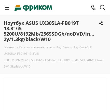
Ноутбук ASUS UX305LA-FB019T
13.3"/i5
5200U/8192Mb/256SSDGb/noDVD/Int:HD550
2y/1.3kg/black/W10
Главная
-
Каталог
-
Компьютеры
-
Ноутбуки
-
Ноутбук ASUS
UX305LA-FB019T 13.3"/i5
5200U/8192Mb/256SSDGb/noDVD/Int:HD5500/Cam/BT/WiFi/48WHr/war
2y/1.3kg/black/W10