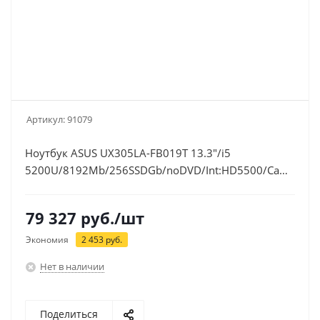
Артикул:
91079
Ноутбук ASUS UX305LA-FB019T 13.3"/i5
5200U/8192Mb/256SSDGb/noDVD/Int:HD5500/Cam/BT/W
2y/1.3kg/black/W10
79 327
руб.
/шт
Экономия
2 453
руб.
Нет в наличии
Поделиться