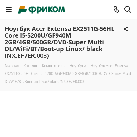
Ноутбук Acer Extensa EX2511G-56HL
Core i5-5200U/GF940M
2GB/4GB/500GB/DVD-Super Multi
DL/WiFi/BT/Boot-up Linux/ black
(NX.EF7ER.003)
Главная
-
Каталог
-
Компьютеры
-
Ноутбуки
-
Ноутбук Acer Extensa
EX2511G-56HL Core i5-5200U/GF940M 2GB/4GB/500GB/DVD-Super Multi
DL/WiFi/BT/Boot-up Linux/ black (NX.EF7ER.003)