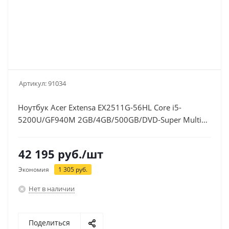
Артикул:
91034
Ноутбук Acer Extensa EX2511G-56HL Core i5-
5200U/GF940M 2GB/4GB/500GB/DVD-Super Multi
DL/WiFi/BT/Boot-up Linux/ black (NX.EF7ER.003)
42 195
руб.
/шт
Экономия
1 305
руб.
Нет в наличии
Поделиться