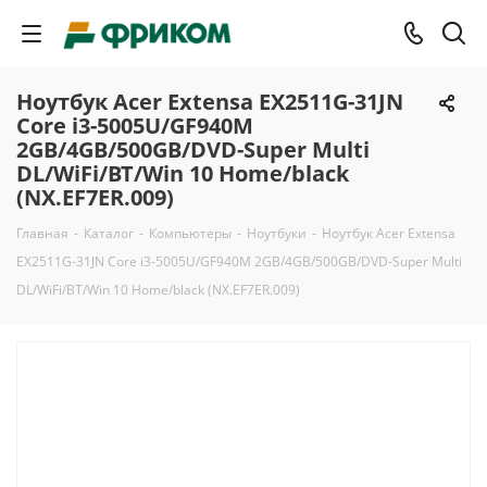
Ноутбук Acer Extensa EX2511G-31JN
Core i3-5005U/GF940M
2GB/4GB/500GB/DVD-Super Multi
DL/WiFi/BT/Win 10 Home/black
(NX.EF7ER.009)
Главная
-
Каталог
-
Компьютеры
-
Ноутбуки
-
Ноутбук Acer Extensa
EX2511G-31JN Core i3-5005U/GF940M 2GB/4GB/500GB/DVD-Super Multi
DL/WiFi/BT/Win 10 Home/black (NX.EF7ER.009)