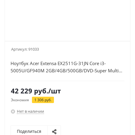
Артикул:
91033
Ноутбук Acer Extensa EX2511G-31JN Core i3-
5005U/GF940M 2GB/4GB/500GB/DVD-Super Multi
DL/WiFi/BT/Win 10 Home/black (NX.EF7ER.009)
42 229
руб.
/шт
Экономия
1 306
руб.
Нет в наличии
Поделиться