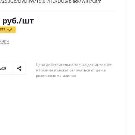
/250Gb/DVDRW/15.6"/HD/DOS/black/WiFi/Cam
7
руб.
/шт
653
руб.
личии
Цена действительна только для интернет-
ься
магазина и может отличаться от цен в
розничных магазинах