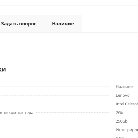
Задать вопрос
Наличие
ки
Наличие
Lenovo
Intel Celer
мяти компьютера
2Gb
250Gb
Интегриро