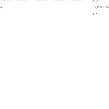
DOS
да
CD_DVD-R
2Gb