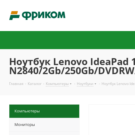
Ноутбук Lenovo IdeaPad 1
N2840/2Gb/250Gb/DVDRW/
Главная
-
Каталог
-
Компьютеры
-
Ноутбуки
-
Ноутбук Lenovo Id
Компьютеры
Мониторы