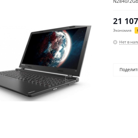
N2840/2Gb
21 10
Экономия
Нет в на
Поделит