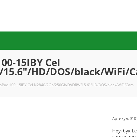
00-15IBY Cel
15.6"/HD/DOS/black/WiFi/
eaPad 100-15IBY Cel N2840/2Gb/250Gb/DVDRW/15.6"/HD/DOS/black/WiFi/Cam
Артикул:
910
Ноутбук Le