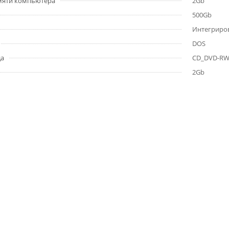
мяти компьютера
2Gb
500Gb
Интегриро
DOS
да
CD_DVD-R
2Gb