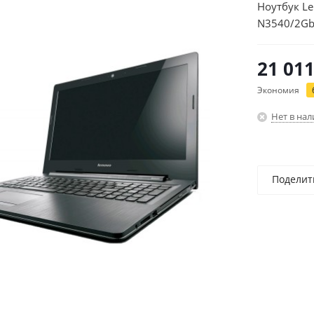
Ноутбук Le
N3540/2Gb
(80G00157
21 01
Экономия
Нет в на
Поделит