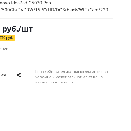
novo IdeaPad G5030 Pen
/500Gb/DVDRW/15.6"/HD/DOS/black/WiFi/Cam/2200mAh
RK)
1
руб.
/шт
650
руб.
личии
Цена действительна только для интернет-
ься
магазина и может отличаться от цен в
розничных магазинах