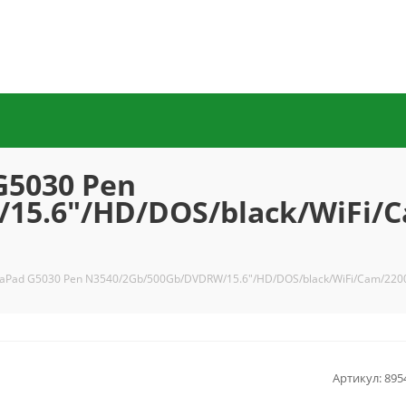
G5030 Pen
15.6"/HD/DOS/black/WiFi/
eaPad G5030 Pen N3540/2Gb/500Gb/DVDRW/15.6"/HD/DOS/black/WiFi/Cam/22
Артикул:
895