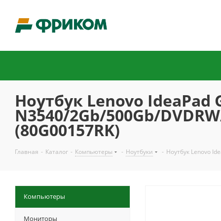
Ноутбук Lenovo IdeaPad 
N3540/2Gb/500Gb/DVDRW/
(80G00157RK)
Главная
-
Каталог
-
Компьютеры
-
Ноутбуки
-
Ноутбук Lenovo Id
Компьютеры
Мониторы