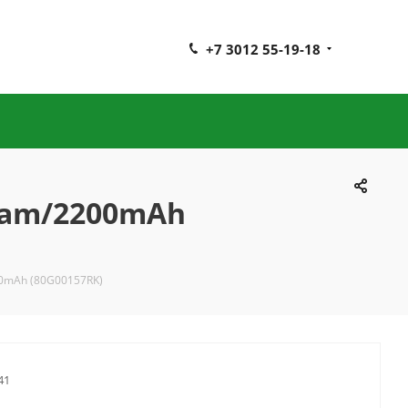
+7 3012 55-19-18
Cam/2200mAh
00mAh (80G00157RK)
41