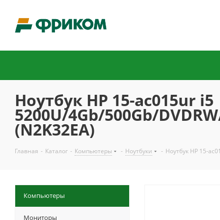
Ноутбук HP 15-ac015ur i5
5200U/4Gb/500Gb/DVDRW/
(N2K32EA)
Главная
-
Каталог
-
Компьютеры
-
Ноутбуки
-
Ноутбук HP 15-ac0
Компьютеры
Мониторы