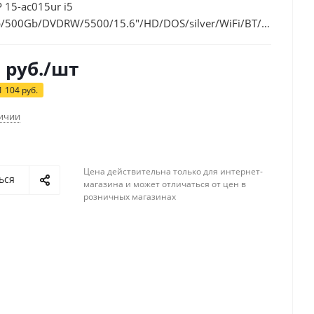
 15-ac015ur i5
/500Gb/DVDRW/5500/15.6"/HD/DOS/silver/WiFi/BT/Cam/262
1
руб.
/шт
1 104
руб.
личии
Цена действительна только для интернет-
ься
магазина и может отличаться от цен в
розничных магазинах