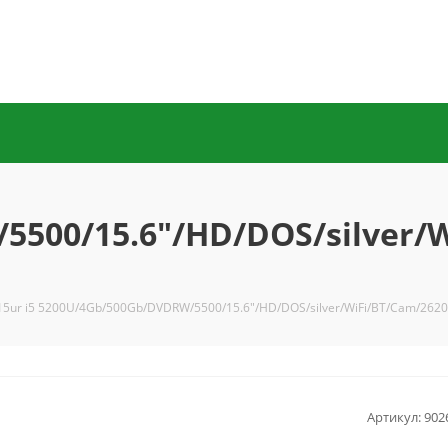
5500/15.6"/HD/DOS/silver/
15ur i5 5200U/4Gb/500Gb/DVDRW/5500/15.6"/HD/DOS/silver/WiFi/BT/Cam/262
Артикул:
902