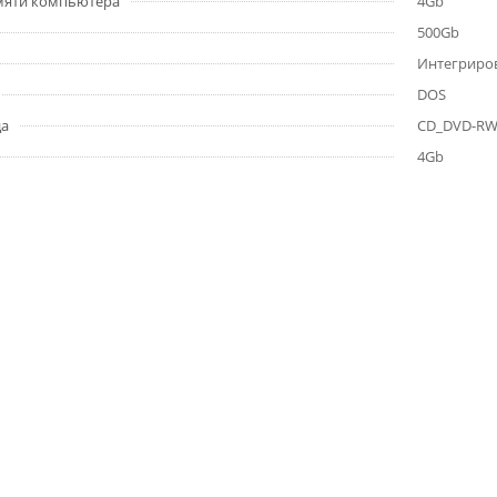
мяти компьютера
4Gb
500Gb
Интегриро
DOS
да
CD_DVD-R
4Gb