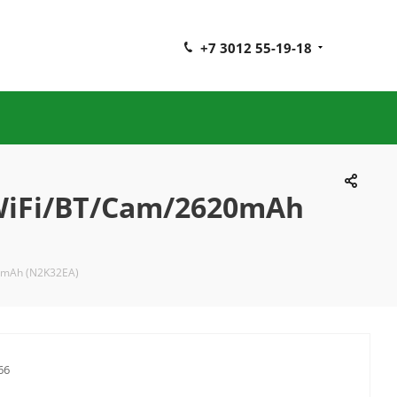
+7 3012 55-19-18
WiFi/BT/Cam/2620mAh
0mAh (N2K32EA)
66