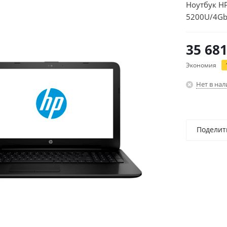
Ноутбук HP
5200U/4Gb
(N2K32EA)
35 68
Экономия
Нет в на
Поделит