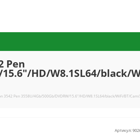
2 Pen
15.6"/HD/W8.1SL64/black/
iron 3542 Pen 3558U/4Gb/500Gb/DVDRW/15.6"/HD/W8.1SL64/black/WiFi/BT/Cam
Артикул:
902