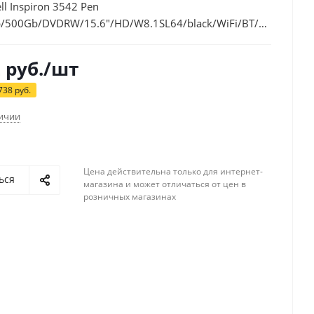
ll Inspiron 3542 Pen
/500Gb/DVDRW/15.6"/HD/W8.1SL64/black/WiFi/BT/Cam/270
)
2
руб.
/шт
738
руб.
личии
Цена действительна только для интернет-
ься
магазина и может отличаться от цен в
розничных магазинах