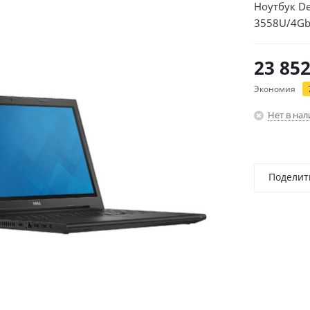
Ноутбук De
3558U/4Gb
(3542-8618
23 85
Экономия
Нет в на
Поделит