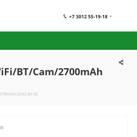
+7 3012 55-19-18
WiFi/BT/Cam/2700mAh
/2700mAh (3542-8618)
65