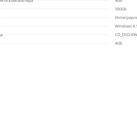
мяти компьютера
4Gb
500Gb
Интегриро
Windows 8.
да
CD_DVD-R
4Gb