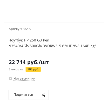
Артикул:
88299
Ноутбук HP 250 G3 Pen
N3540/4Gb/500Gb/DVDRW/15.6"/HD/W8.164Bing/black/
(K7J20ES)
22 714
руб.
/шт
Экономия
702
руб.
Нет в наличии
Поделиться