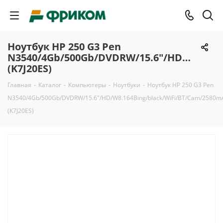
Ноутбук HP 250 G3 Pen
N3540/4Gb/500Gb/DVDRW/15.6"/HD/W8.164
(K7J20ES)
Главная
-
Каталог
-
Компьютеры
-
Ноутбуки
-
Ноутбук HP 250 G3 Pen
N3540/4Gb/500Gb/DVDRW/15.6"/HD/W8.164Bing/black/WiFi/BT/Cam/2580m
(K7J20ES)