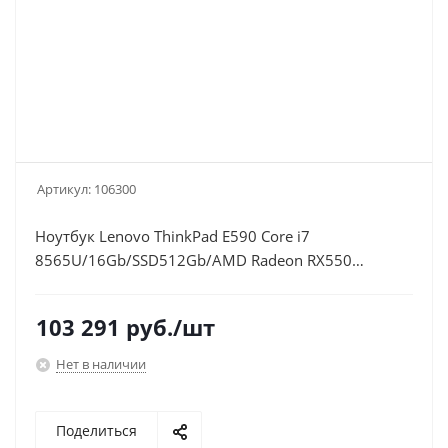
Артикул:
106300
Ноутбук Lenovo ThinkPad E590 Core i7
8565U/16Gb/SSD512Gb/AMD Radeon RX550
2Gb/15.6"/IPS/FHD (1920x1080)/Windows 10
Professional/black/WiFi/BT/Cam
103 291
руб.
/шт
Нет в наличии
Поделиться