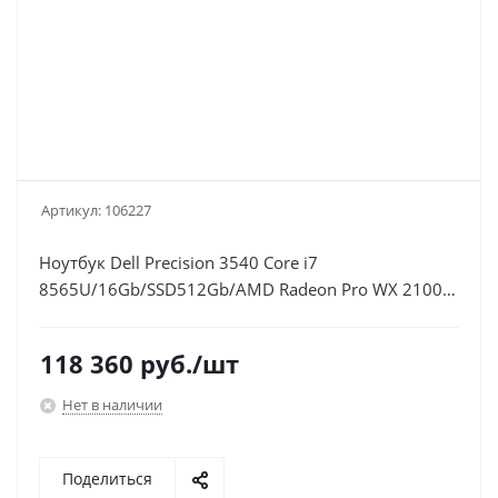
Артикул:
106227
Ноутбук Dell Precision 3540 Core i7
8565U/16Gb/SSD512Gb/AMD Radeon Pro WX 2100
2Gb/15.6"/WVA/FHD (1920x1080)/Windows 10
Professional 64/black/WiFi/BT/Cam
118 360
руб.
/шт
Нет в наличии
Поделиться