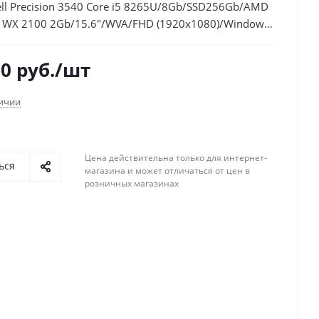
ll Precision 3540 Core i5 8265U/8Gb/SSD256Gb/AMD
o WX 2100 2Gb/15.6"/WVA/FHD (1920x1080)/Windows
ional 64/black/WiFi/BT/Cam
50
руб.
/шт
личии
Цена действительна только для интернет-
ься
магазина и может отличаться от цен в
розничных магазинах