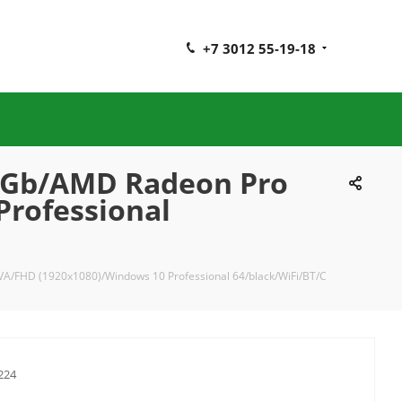
+7 3012 55-19-18
56Gb/AMD Radeon Pro
rofessional
A/FHD (1920x1080)/Windows 10 Professional 64/black/WiFi/BT/C
224