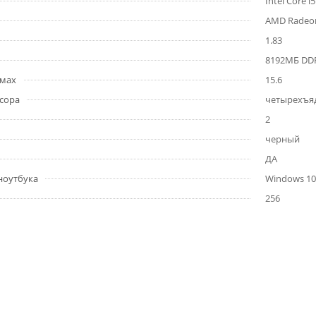
Intel Core i
AMD Radeon
1.83
8192МБ DD
ймах
15.6
сора
четырехъя
2
черный
ДА
ноутбука
Windows 10 
256