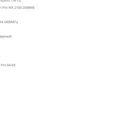
5 8265U 1.6ГГц
 Pro WX 2100 2048МБ
R4 2400МГц
дерный
Pro 64-bit