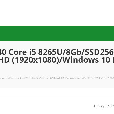
540 Core i5 8265U/8Gb/SSD2
D (1920x1080)/Windows 10 P
sion 3540 Core i5 8265U/8Gb/SSD256Gb/AMD Radeon Pro WX 2100 2Gb/15.6"/WV
Артикул:
106