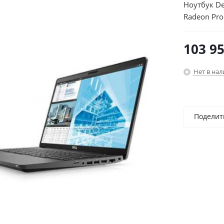
Ноутбук De
Radeon Pr
10 Profess
103 9
Нет в на
Поделит