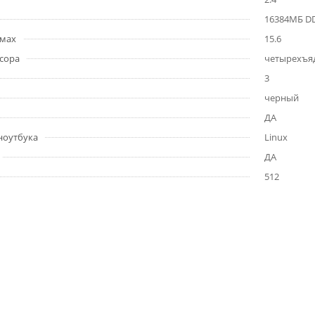
16384МБ D
ймах
15.6
сора
четырехъя
3
черный
ДА
ноутбука
Linux
ДА
512