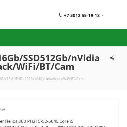
+7 3012 55-19-18
/16Gb/SSD512Gb/nVidia
lack/WiFi/BT/Cam
6Gb/15.6"/FHD (1920x1080)/Linux/black/WiFi/BT/Cam
215
er Helios 300 PH315-52-504E Core i5