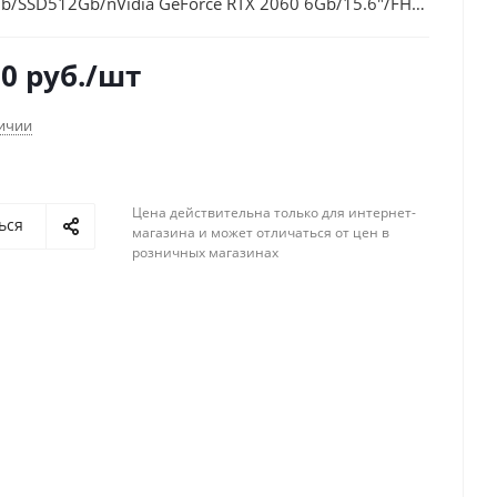
b/SSD512Gb/nVidia GeForce RTX 2060 6Gb/15.6"/FHD
)/Linux/black/WiFi/BT/Cam
50
руб.
/шт
личии
Цена действительна только для интернет-
ься
магазина и может отличаться от цен в
розничных магазинах