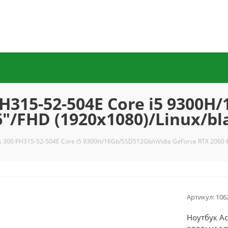
PH315-52-504E Core i5 9300H
6"/FHD (1920x1080)/Linux/b
s 300 PH315-52-504E Core i5 9300H/16Gb/SSD512Gb/nVidia GeForce RTX 2060 
Артикул:
106
Ноутбук Ac