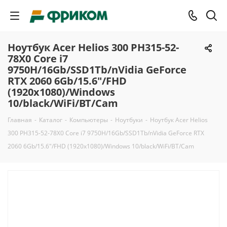
Ноутбук Acer Helios 300 PH315-52-
78X0 Core i7
9750H/16Gb/SSD1Tb/nVidia GeForce
RTX 2060 6Gb/15.6"/FHD
(1920x1080)/Windows
10/black/WiFi/BT/Cam
Главная
-
Каталог
-
Компьютеры
-
Ноутбуки
-
Ноутбук Acer Helios
300 PH315-52-78X0 Core i7 9750H/16Gb/SSD1Tb/nVidia GeForce RTX
2060 6Gb/15.6"/FHD (1920x1080)/Windows 10/black/WiFi/BT/Cam