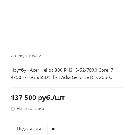
Артикул:
106212
Ноутбук Acer Helios 300 PH315-52-78X0 Core i7
9750H/16Gb/SSD1Tb/nVidia GeForce RTX 2060
6Gb/15.6"/FHD (1920x1080)/Windows
10/black/WiFi/BT/Cam
137 500
руб.
/шт
Нет в наличии
Поделиться