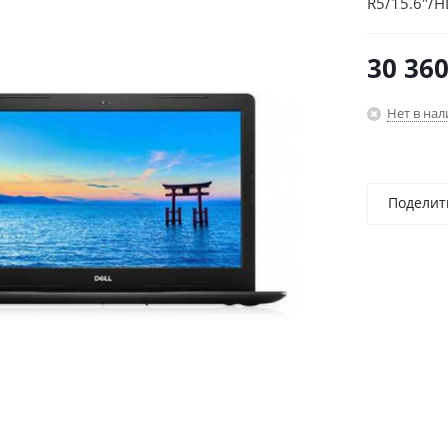
R5/15.6"/H
30 36
Нет в на
Поделит