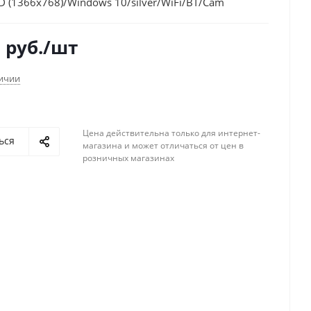
D (1366x768)/Windows 10/silver/WiFi/BT/Cam
0
руб.
/шт
личии
Цена действительна только для интернет-
ься
магазина и может отличаться от цен в
розничных магазинах