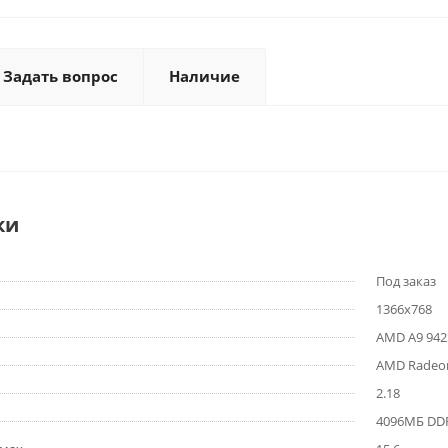
Задать вопрос
Наличие
ки
Под заказ
1366x768
AMD A9 942
AMD Radeo
2.18
4096МБ DD