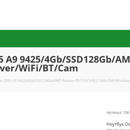
95 A9 9425/4Gb/SSD128Gb/A
lver/WiFi/BT/Cam
iron 3595 A9 9425/4Gb/SSD128Gb/AMD Radeon R5/15.6"/HD (1366x768)/Windows 
Артикул:
106
Ноутбук De