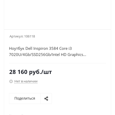
Артикул:
106118
Ноутбук Dell Inspiron 3584 Core i3
7020U/4Gb/SSD256Gb/Intel HD Graphics
620/15.6"/FHD
(1920x1080)/Linux/black/WiFi/BT/Cam
28 160
руб.
/шт
Нет в наличии
Поделиться