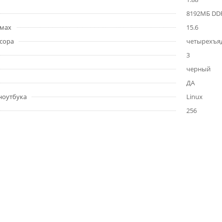
8192МБ DD
ймах
15.6
сора
четырехъя
3
черный
ДА
ноутбука
Linux
256