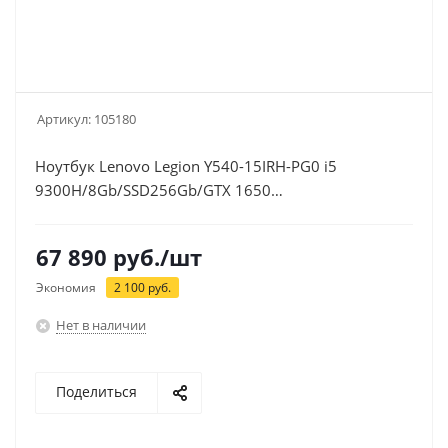
Артикул:
105180
Ноутбук Lenovo Legion Y540-15IRH-PG0 i5
9300H/8Gb/SSD256Gb/GTX 1650
4Gb/15.6"/IPS/FHD/DOS/black
67 890
руб.
/шт
Экономия
2 100
руб.
Нет в наличии
Поделиться