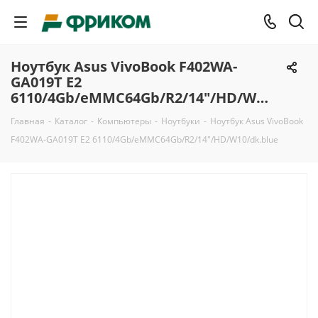
Ноутбук Asus VivoBook F402WA-
GA019T E2
6110/4Gb/eMMC64Gb/R2/14"/HD/W10/dk.blue
Главная
-
Каталог
-
Компьютеры
-
Ноутбуки
-
Ноутбук Asus VivoBook
F402WA-GA019T E2 6110/4Gb/eMMC64Gb/R2/14"/HD/W10/dk.blue