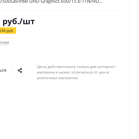
500Gb/Intel UHD Graphics 600/15.6"/TN/HD
/Windows 10/blue/WiFi/BT/Cam
6
руб.
/шт
634
руб.
личии
Цена действительна только для интернет-
ься
магазина и может отличаться от цен в
розничных магазинах