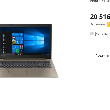
N4000/4Gb/
(1366x768)
20 51
Экономия
Нет в на
Поделит