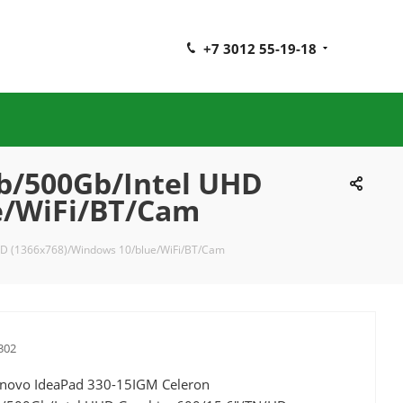
+7 3012 55-19-18
b/500Gb/Intel UHD
e/WiFi/BT/Cam
HD (1366x768)/Windows 10/blue/WiFi/BT/Cam
302
novo IdeaPad 330-15IGM Celeron