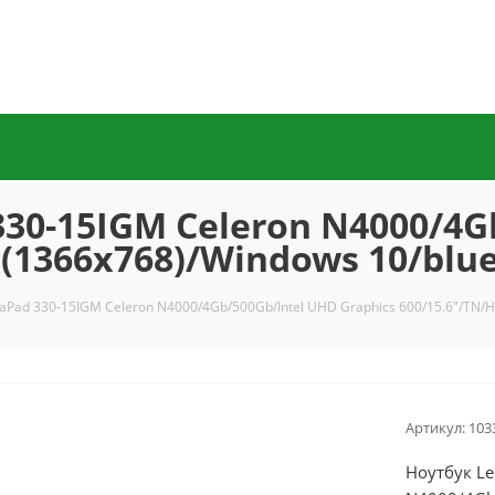
330-15IGM Celeron N4000/4G
 (1366x768)/Windows 10/blu
eaPad 330-15IGM Celeron N4000/4Gb/500Gb/Intel UHD Graphics 600/15.6"/TN/
Артикул:
103
Ноутбук Le