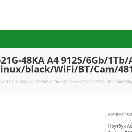
5-21G-48KA A4 9125/6Gb/1Tb
Linux/black/WiFi/BT/Cam/4
re A315-21G-48KA A4 9125/6Gb/1Tb/AMD Radeon 520 2Gb/15.6"/HD (1366x768)
Артикул:
102
Ноутбук A