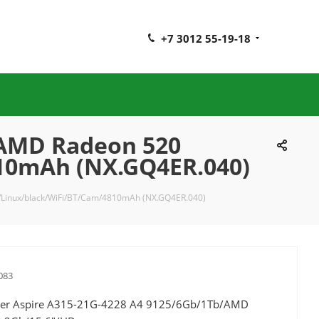
+7 3012 55-19-18
/AMD Radeon 520
810mAh (NX.GQ4ER.040)
/Linux/black/WiFi/BT/Cam/4810mAh (NX.GQ4ER.040)
083
cer Aspire A315-21G-4228 A4 9125/6Gb/1Tb/AMD