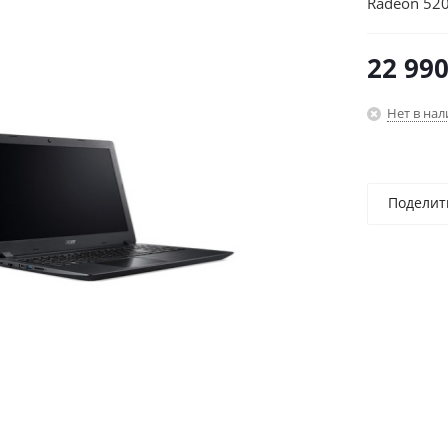
Radeon 52
(1366x768)
22 99
Нет в на
Поделит