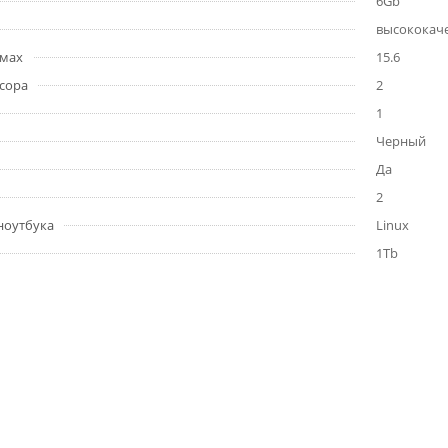
6Gb
высококаче
ймах
15.6
сора
2
1
Черный
Да
2
ноутбука
Linux
1Tb