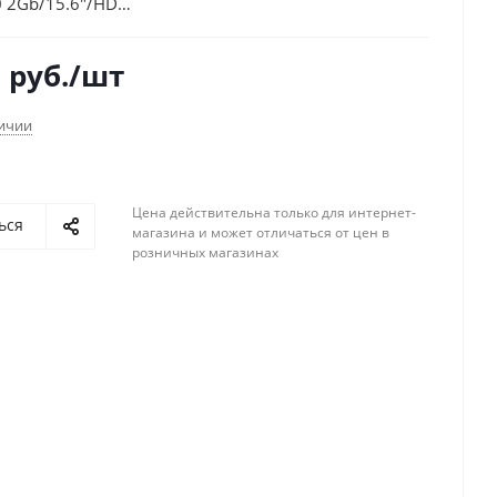
0 2Gb/15.6"/HD
/Linux/black/WiFi/BT/Cam/4810mAh (NX.GQ4ER.040)
0
руб.
/шт
личии
Цена действительна только для интернет-
ься
магазина и может отличаться от цен в
розничных магазинах