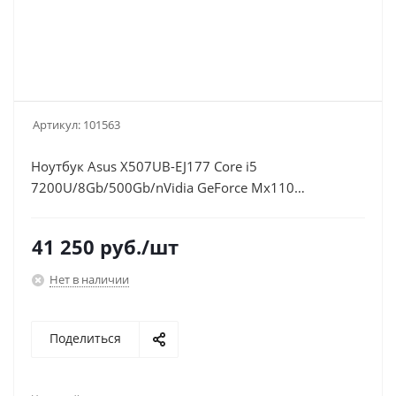
Артикул:
101563
Ноутбук Asus X507UB-EJ177 Core i5
7200U/8Gb/500Gb/nVidia GeForce Mx110
2Gb/15.6"/FHD
(1920x1080)/Endless/grey/WiFi/BT/Cam
41 250
руб.
/шт
Нет в наличии
Поделиться