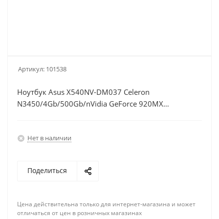
Артикул:
101538
Ноутбук Asus X540NV-DM037 Celeron
N3450/4Gb/500Gb/nVidia GeForce 920MX
2Gb/15.6"/FHD
(1920x1080)/Endless/black/WiFi/BT/Cam
Нет в наличии
Поделиться
Цена действительна только для интернет-магазина и может
отличаться от цен в розничных магазинах