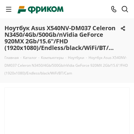
Ноутбук Asus X540NV-DM037 Celeron
N3450/4Gb/500Gb/nVidia GeForce
920MX 2Gb/15.6"/FHD
(1920x1080)/Endless/black/WiFi/BT/Cam
Главная
-
Каталог
-
Компьютеры
-
Ноутбуки
-
Ноутбук Asus X540NV-
DM037 Celeron N3450/4Gb/500Gb/nVidia GeForce 920MX 2Gb/15.6"/FHD
(1920x1080)/Endless/black/WiFi/BT/Cam