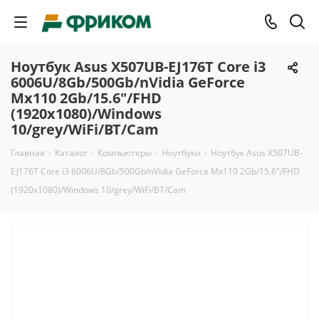
Ноутбук Asus X507UB-EJ176T Core i3
6006U/8Gb/500Gb/nVidia GeForce
Mx110 2Gb/15.6"/FHD
(1920x1080)/Windows
10/grey/WiFi/BT/Cam
Главная
-
Каталог
-
Компьютеры
-
Ноутбуки
-
Ноутбук Asus X507UB-
EJ176T Core i3 6006U/8Gb/500Gb/nVidia GeForce Mx110 2Gb/15.6"/FHD
(1920x1080)/Windows 10/grey/WiFi/BT/Cam