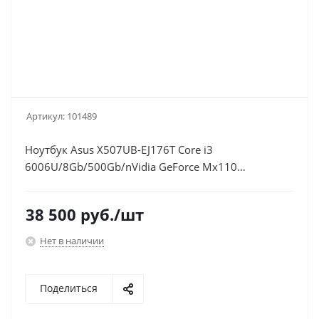
Артикул:
101489
Ноутбук Asus X507UB-EJ176T Core i3
6006U/8Gb/500Gb/nVidia GeForce Mx110
2Gb/15.6"/FHD (1920x1080)/Windows
10/grey/WiFi/BT/Cam
38 500
руб.
/шт
Нет в наличии
Поделиться