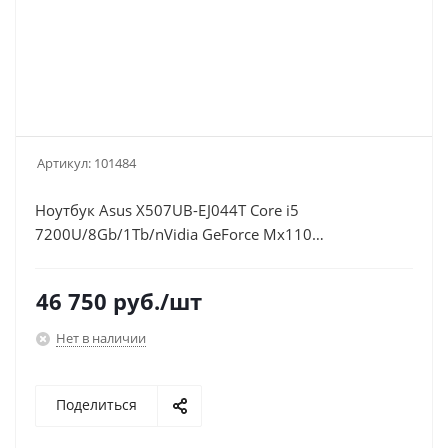
Артикул:
101484
Ноутбук Asus X507UB-EJ044T Core i5
7200U/8Gb/1Tb/nVidia GeForce Mx110
2Gb/15.6"/FHD (1920x1080)/Windows
10/grey/WiFi/BT/Cam
46 750
руб.
/шт
Нет в наличии
Поделиться