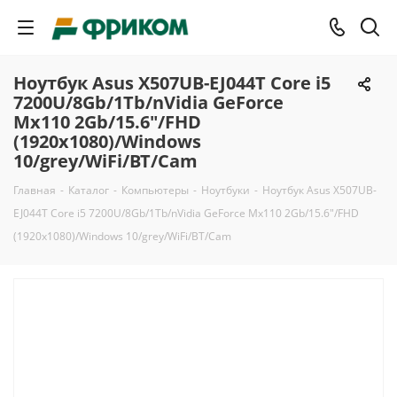
Ноутбук Asus X507UB-EJ044T Core i5
7200U/8Gb/1Tb/nVidia GeForce
Mx110 2Gb/15.6"/FHD
(1920x1080)/Windows
10/grey/WiFi/BT/Cam
Главная
-
Каталог
-
Компьютеры
-
Ноутбуки
-
Ноутбук Asus X507UB-
EJ044T Core i5 7200U/8Gb/1Tb/nVidia GeForce Mx110 2Gb/15.6"/FHD
(1920x1080)/Windows 10/grey/WiFi/BT/Cam