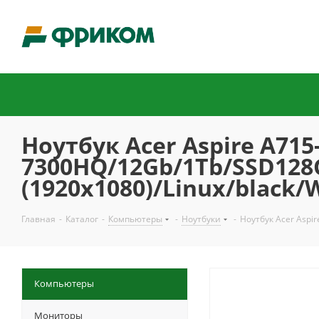
Ноутбук Acer Aspire A715-
7300HQ/12Gb/1Tb/SSD128Gb
(1920x1080)/Linux/black
Главная
-
Каталог
-
Компьютеры
-
Ноутбуки
-
Ноутбук Acer Aspi
Компьютеры
Мониторы