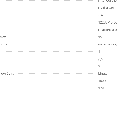
Intel Core 
nVidia GeFo
2.4
12288МБ D
пластик и 
ймах
15.6
сора
четырехъя
1
ДА
2
ноутбука
Linux
1000
128