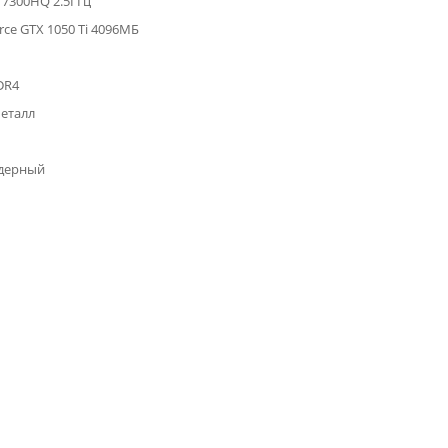
i5 7300HQ 2.5ГГц
rce GTX 1050 Ti 4096МБ
DR4
металл
дерный