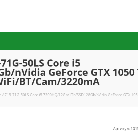
71G-50LS Core i5
/nVidia GeForce GTX 1050 
/WiFi/BT/Cam/3220mA
re A715-71G-50LS Core i5 7300HQ/12Gb/1Tb/SSD128Gb/nVidia GeForce GTX 1050
Артикул:
101