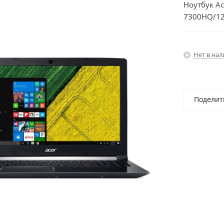
Ноутбук Ac
7300HQ/12G
4Gb/15.6"/
Нет в на
Поделит