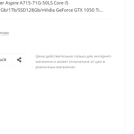
er Aspire A715-71G-50LS Core i5
b/1Tb/SSD128Gb/nVidia GeForce GTX 1050 Ti
FHD (1920x1080)/Linux/black/WiFi/BT/Cam/3220mAh
личии
Цена действительна только для интернет-
ься
магазина и может отличаться от цен в
розничных магазинах