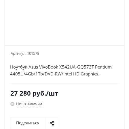
Артикул:
101578
Ноутбук Asus VivoBook X542UA-GQ573T Pentium
4405U/4Gb/1Tb/DVD-RW/Intel HD Graphics
510/15.6"/HD (1366x768)/Windows
10/dk.grey/WiFi/BT/Cam
27 280
руб.
/шт
Нет в наличии
Поделиться