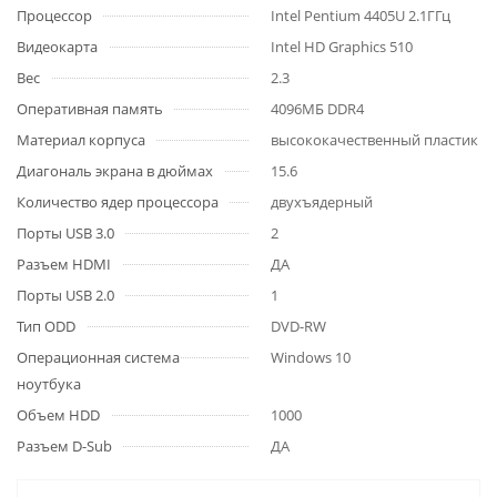
Процессор
Intel Pentium 4405U 2.1ГГц
Видеокарта
Intel HD Graphics 510
Вес
2.3
Оперативная память
4096МБ DDR4
Материал корпуса
высококачественный пластик
Диагональ экрана в дюймах
15.6
Количество ядер процессора
двухъядерный
Порты USB 3.0
2
Разъем HDMI
ДА
Порты USB 2.0
1
Тип ODD
DVD-RW
Операционная система
Windows 10
ноутбука
Объем HDD
1000
Разъем D-Sub
ДА