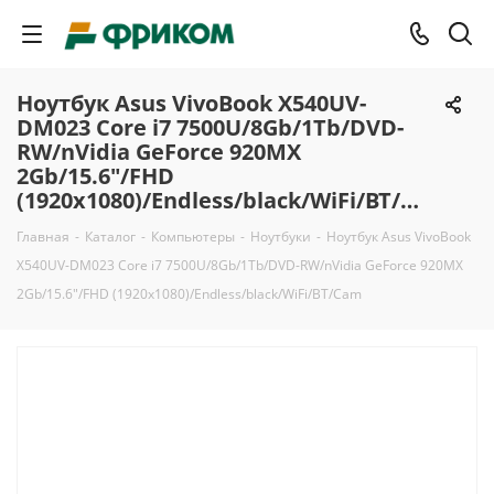
Ноутбук Asus VivoBook X540UV-
DM023 Core i7 7500U/8Gb/1Tb/DVD-
RW/nVidia GeForce 920MX
2Gb/15.6"/FHD
(1920x1080)/Endless/black/WiFi/BT/Cam
Главная
-
Каталог
-
Компьютеры
-
Ноутбуки
-
Ноутбук Asus VivoBook
X540UV-DM023 Core i7 7500U/8Gb/1Tb/DVD-RW/nVidia GeForce 920MX
2Gb/15.6"/FHD (1920x1080)/Endless/black/WiFi/BT/Cam