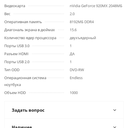
Видеокарта
nVidia GeForce 920MX 2048МБ
Вес
2.0
Оперативная память
8192МБ DDR4
Диагональ экрана в дюймах
15.6
Количество ядер процессора
двухъядерный
Порты USB 3.0
1
Разъем HDMI
ДА
Порты USB 2.0
1
Тип ODD
DVD-RW
Операционная система
Endless
ноутбука
Объем HDD
1000
Задать вопрос
Наличие