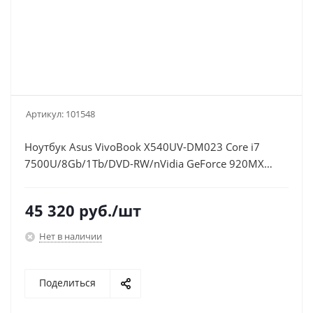
Артикул:
101548
Ноутбук Asus VivoBook X540UV-DM023 Core i7
7500U/8Gb/1Tb/DVD-RW/nVidia GeForce 920MX
2Gb/15.6"/FHD
(1920x1080)/Endless/black/WiFi/BT/Cam
45 320
руб.
/шт
Нет в наличии
Поделиться