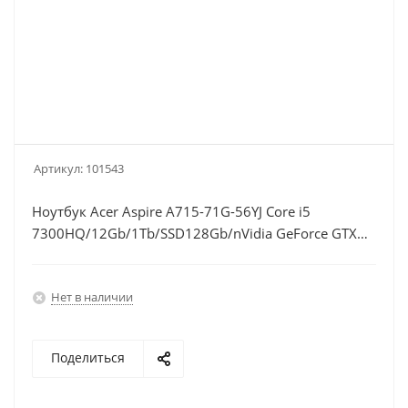
Артикул:
101543
Ноутбук Acer Aspire A715-71G-56YJ Core i5
7300HQ/12Gb/1Tb/SSD128Gb/nVidia GeForce GTX
1050 Ti 4Gb/15.6"/FHD (1920x1080)/Windows
10/black/WiFi/BT/Cam/3220mAh
Нет в наличии
Поделиться