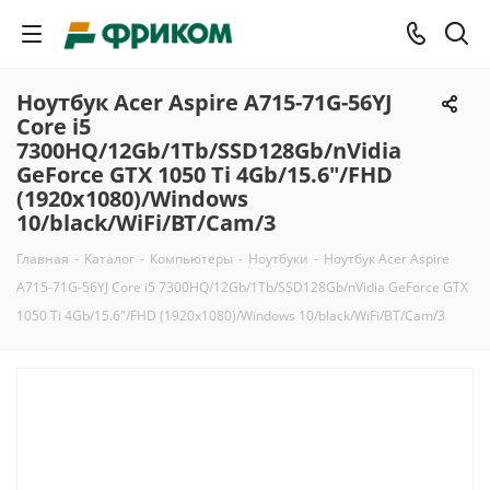
Ноутбук Acer Aspire A715-71G-56YJ
Core i5
7300HQ/12Gb/1Tb/SSD128Gb/nVidia
GeForce GTX 1050 Ti 4Gb/15.6"/FHD
(1920x1080)/Windows
10/black/WiFi/BT/Cam/3
Главная
-
Каталог
-
Компьютеры
-
Ноутбуки
-
Ноутбук Acer Aspire
A715-71G-56YJ Core i5 7300HQ/12Gb/1Tb/SSD128Gb/nVidia GeForce GTX
1050 Ti 4Gb/15.6"/FHD (1920x1080)/Windows 10/black/WiFi/BT/Cam/3