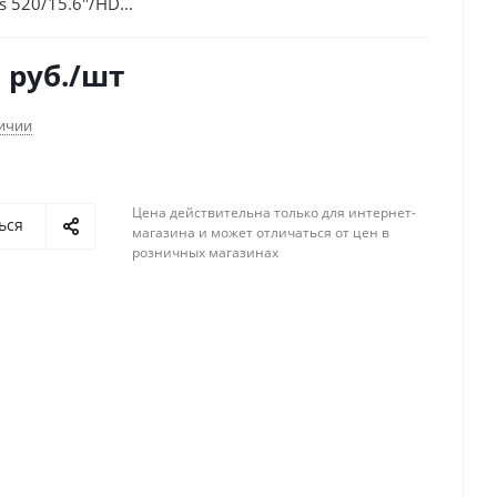
s 520/15.6"/HD
/Linux/black/WiFi/BT/Cam/3220mAh
0
руб.
/шт
личии
Цена действительна только для интернет-
ься
магазина и может отличаться от цен в
розничных магазинах