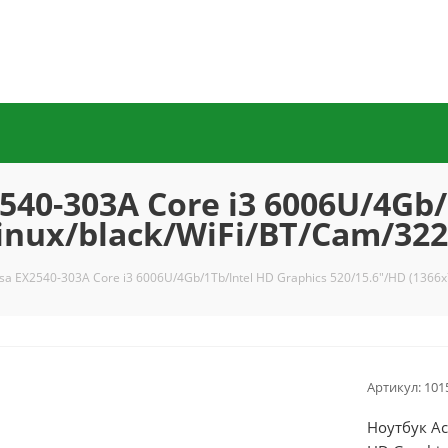
540-303A Core i3 6006U/4Gb/
/Linux/black/WiFi/BT/Cam/3
sa EX2540-303A Core i3 6006U/4Gb/1Tb/Intel HD Graphics 520/15.6"/HD (1366
Артикул:
101
Ноутбук Ac