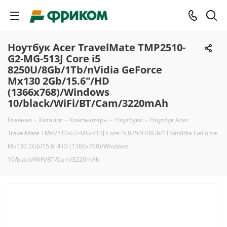
Ноутбук Acer TravelMate TMP2510-
G2-MG-513J Core i5
8250U/8Gb/1Tb/nVidia GeForce
Mx130 2Gb/15.6"/HD
(1366x768)/Windows
10/black/WiFi/BT/Cam/3220mAh
Главная
-
Каталог
-
Компьютеры
-
Ноутбуки
-
Ноутбук Acer
TravelMate TMP2510-G2-MG-513J Core i5 8250U/8Gb/1Tb/nVidia GeForce
Mx130 2Gb/15.6"/HD (1366x768)/Windows
10/black/WiFi/BT/Cam/3220mAh