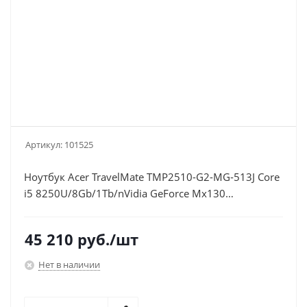
Артикул:
101525
Ноутбук Acer TravelMate TMP2510-G2-MG-513J Core
i5 8250U/8Gb/1Tb/nVidia GeForce Mx130
2Gb/15.6"/HD (1366x768)/Windows
10/black/WiFi/BT/Cam/3220mAh
45 210
руб.
/шт
Нет в наличии