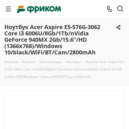
Ноутбук Acer Aspire E5-576G-3062
Core i3 6006U/8Gb/1Tb/nVidia
GeForce 940MX 2Gb/15.6"/HD
(1366x768)/Windows
10/black/WiFi/BT/Cam/2800mAh
Главная
-
Каталог
-
Компьютеры
-
Ноутбуки
-
Ноутбук Acer Aspire E5-
576G-3062 Core i3 6006U/8Gb/1Tb/nVidia GeForce 940MX 2Gb/15.6"/HD
(1366x768)/Windows 10/black/WiFi/BT/Cam/2800mAh