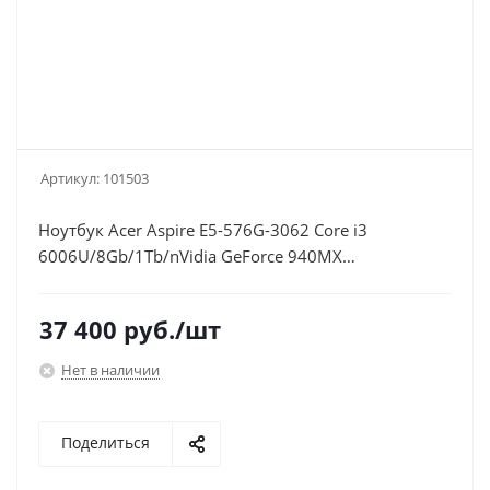
Артикул:
101503
Ноутбук Acer Aspire E5-576G-3062 Core i3
6006U/8Gb/1Tb/nVidia GeForce 940MX
2Gb/15.6"/HD (1366x768)/Windows
10/black/WiFi/BT/Cam/2800mAh
37 400
руб.
/шт
Нет в наличии
Поделиться