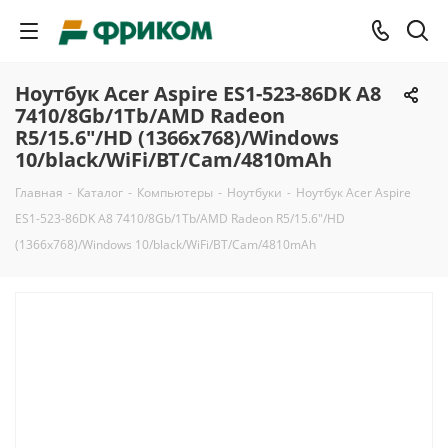
Ноутбук Acer Aspire ES1-523-86DK A8
7410/8Gb/1Tb/AMD Radeon
R5/15.6"/HD (1366x768)/Windows
10/black/WiFi/BT/Cam/4810mAh
Главная
-
Каталог
-
Компьютеры
-
Ноутбуки
-
Ноутбук Acer Aspire
ES1-523-86DK A8 7410/8Gb/1Tb/AMD Radeon R5/15.6"/HD
(1366x768)/Windows 10/black/WiFi/BT/Cam/4810mAh