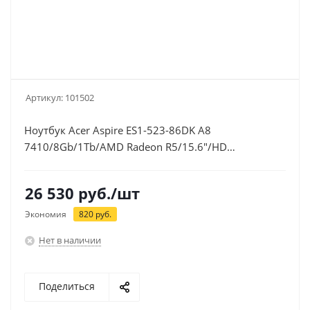
Артикул:
101502
Ноутбук Acer Aspire ES1-523-86DK A8
7410/8Gb/1Tb/AMD Radeon R5/15.6"/HD
(1366x768)/Windows
10/black/WiFi/BT/Cam/4810mAh
26 530
руб.
/шт
Экономия
820
руб.
Нет в наличии
Поделиться