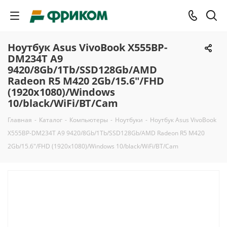
Ноутбук Asus VivoBook X555BP-
DM234T A9
9420/8Gb/1Tb/SSD128Gb/AMD
Radeon R5 M420 2Gb/15.6"/FHD
(1920x1080)/Windows
10/black/WiFi/BT/Cam
Главная
-
Каталог
-
Компьютеры
-
Ноутбуки
-
Ноутбук Asus VivoBook
X555BP-DM234T A9 9420/8Gb/1Tb/SSD128Gb/AMD Radeon R5 M420
2Gb/15.6"/FHD (1920x1080)/Windows 10/black/WiFi/BT/Cam