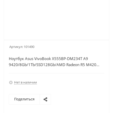
Артикул:
101490
Ноутбук Asus VivoBook X555BP-DM234T A9
9420/8Gb/1Tb/SSD128Gb/AMD Radeon R5 M420
2Gb/15.6"/FHD (1920x1080)/Windows
10/black/WiFi/BT/Cam
Нет в наличии
Поделиться