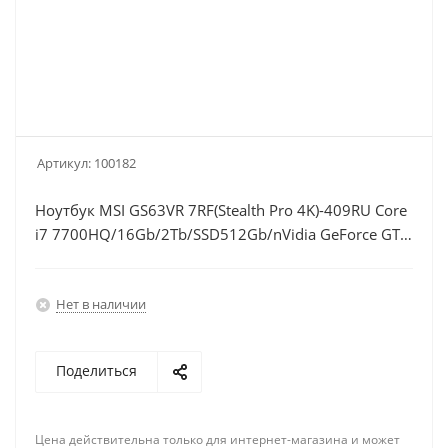
Артикул:
100182
Ноутбук MSI GS63VR 7RF(Stealth Pro 4K)-409RU Core
i7 7700HQ/16Gb/2Tb/SSD512Gb/nVidia GeForce GTX
1060 6Gb/15.6"/IPS/UHD (3840x2160)/Windows
10/black/WiFi/BT/Cam
Нет в наличии
Поделиться
Цена действительна только для интернет-магазина и может