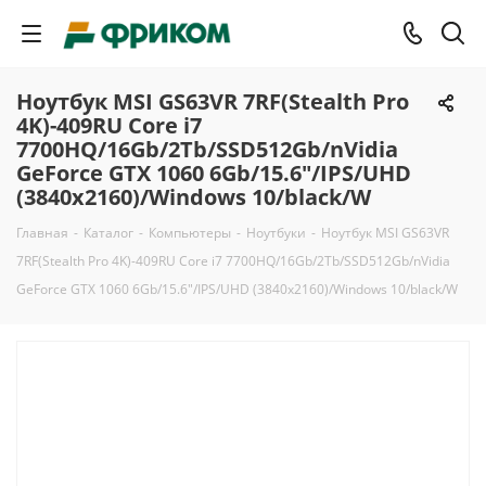
Ноутбук MSI GS63VR 7RF(Stealth Pro
4K)-409RU Core i7
7700HQ/16Gb/2Tb/SSD512Gb/nVidia
GeForce GTX 1060 6Gb/15.6"/IPS/UHD
(3840x2160)/Windows 10/black/W
Главная
-
Каталог
-
Компьютеры
-
Ноутбуки
-
Ноутбук MSI GS63VR
7RF(Stealth Pro 4K)-409RU Core i7 7700HQ/16Gb/2Tb/SSD512Gb/nVidia
GeForce GTX 1060 6Gb/15.6"/IPS/UHD (3840x2160)/Windows 10/black/W